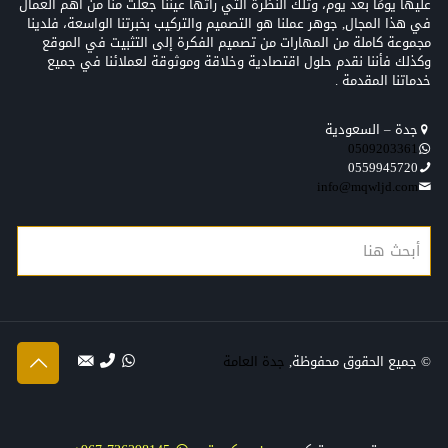
عليها يومًا بعد يوم، وتلك النظرة التي رأتها عيننا جعلت منّا من أهم العمال
في هذا المجال, جوهر عملنا هو التصميم والتركيب بخبرتنا الواسعة، فلدينا
مجموعة كاملة من المهارات من تصميم الفكرة إلى التثبيت في الموقع
وكذلك فأننا نقدم حلول اقتصادية وخلاقة وموثوقة لعملائنا في جميع
خدماتنا المقدمة .
جدة – السعودية
0509203361‬‏‬‏
0559945720
info@mqwljd.com
© جميع الحقوق محفوظة,
جدة العامة