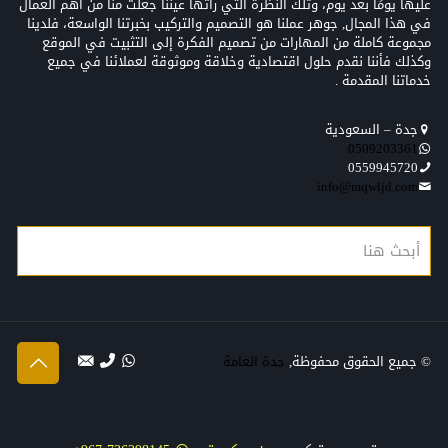
عليها يومًا بعد يوم، وتلك النظرة التي رأتها عيننا جعلت منّا من أهم العمال
في هذا المجال, جوهر عملنا هو التصميم والتركيب بخبرتنا الواسعة، فلدينا
مجموعة كاملة من المهارات من تصميم الفكرة إلى التثبيت في الموقع
وكذلك فأننا نقدم حلول اقتصادية وخلاقة وموثوقة لعملائنا في جميع
خدماتنا المقدمة .
جدة – السعودية
0509203361‬‏‬‏
0559945720
info@mqwljd.com
© جميع الحقوق محفوظة,
جدة العامة