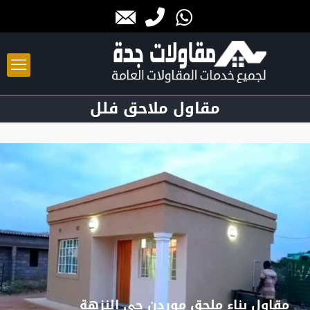
مقاول ملاحق فلل
مقاول بناء ملحق موردن حي النزهة