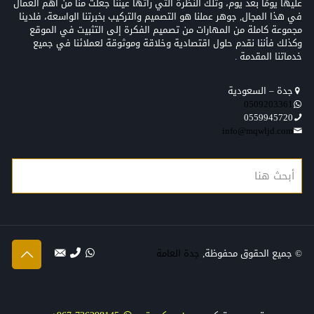
عليها يومًا بعد يوم، وتلك النظرة التي رأتها عيننا جعلت منّا من أهم العمال
في هذا المجال, جوهر عملنا هو التصميم والتركيب بخبرتنا الواسعة، فلدينا
مجموعة كاملة من المهارات من تصميم الفكرة إلى التثبيت في الموقع
وكذلك فأننا نقدم حلول اقتصادية وخلاقة وموثوقة لعملائنا في جميع
خدماتنا المقدمة .
جدة – السعودية
0509203361‬‏‬‏
0559945720
info@mqwljd.com
© جميع الحقوق محفوظة,
جدة العامة