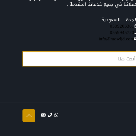
ملائنا في جميع خدماتنا المقدمة .
جدة – السعودية
0509203361‬‏‬‏
0559945720
info@mqwljd.com