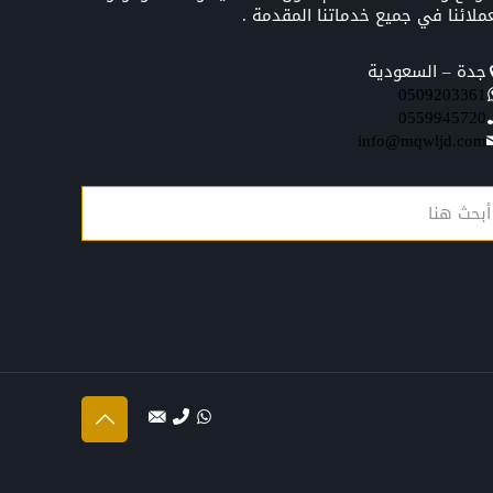
ملائنا في جميع خدماتنا المقدمة .
جدة – السعودية
0509203361‬‏‬‏
0559945720
info@mqwljd.com