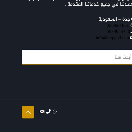
ملائنا في جميع خدماتنا المقدمة .
جدة – السعودية
0509203361‬‏‬‏
0559945720
info@mqwljd.com