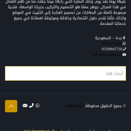
عليها يومًا بعد يوم، وتلك النظرة التي رأتها عيننا جعلت منّا من أهم العمال
في هذا المجال, جوهر عملنا هو التصميم والتركيب بخبرتنا الواسعة، فلدينا
مجموعة كاملة من المهارات من تصميم الفكرة إلى التثبيت في الموقع
وكذلك فأننا نقدم حلول اقتصادية وخلاقة وموثوقة لعملائنا في جميع
خدماتنا المقدمة .
جدة – السعودية
0509203361‬‏‬‏
0559945720
info@mqwljd.com
© جميع الحقوق محفوظة,
جدة العامة