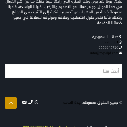
عليها يومًا بعد يوم، وتلك النظرة التي رأتها عيننا جعلت منّا من أهم العمال
في هذا المجال, جوهر عملنا هو التصميم والتركيب بخبرتنا الواسعة، فلدينا
مجموعة كاملة من المهارات من تصميم الفكرة إلى التثبيت في الموقع
وكذلك فأننا نقدم حلول اقتصادية وخلاقة وموثوقة لعملائنا في جميع
خدماتنا المقدمة .
جدة – السعودية
0509203361‬‏‬‏
0559945720
info@mqwljd.com
© جميع الحقوق محفوظة,
جدة العامة