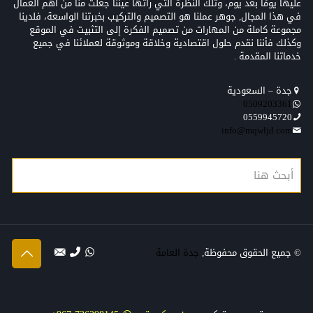
عليها يومًا بعد يوم، وتلك النظرة التي رأتها عيننا جعلت منّا من أهم العمال
في هذا المجال, جوهر عملنا هو التصميم والتركيب بخبرتنا الواسعة، فلدينا
مجموعة كاملة من المهارات من تصميم الفكرة إلى التثبيت في الموقع
وكذلك فأننا نقدم حلول اقتصادية وخلاقة وموثوقة لعملائنا في جميع
خدماتنا المقدمة .
جدة – السعودية
0509203361‬‏‬‏
0559945720
info@mqwljd.com
© جميع الحقوق محفوظة,
جدة العامة