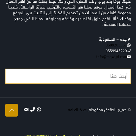
عليها يومًا بعد يوم، وتلك النظرة التي رأتها عيننا جعلت منّا من أهم العمال
في هذا المجال, جوهر عملنا هو التصميم والتركيب بخبرتنا الواسعة، فلدينا
مجموعة كاملة من المهارات من تصميم الفكرة إلى التثبيت في الموقع
وكذلك فأننا نقدم حلول اقتصادية وخلاقة وموثوقة لعملائنا في جميع
خدماتنا المقدمة .
جدة – السعودية
0509203361‬‏‬‏
0559945720
info@mqwljd.com
© جميع الحقوق محفوظة,
جدة العامة