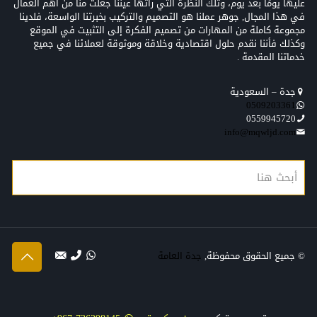
عليها يومًا بعد يوم، وتلك النظرة التي رأتها عيننا جعلت منّا من أهم العمال
في هذا المجال, جوهر عملنا هو التصميم والتركيب بخبرتنا الواسعة، فلدينا
مجموعة كاملة من المهارات من تصميم الفكرة إلى التثبيت في الموقع
وكذلك فأننا نقدم حلول اقتصادية وخلاقة وموثوقة لعملائنا في جميع
خدماتنا المقدمة .
جدة – السعودية
0509203361‬‏‬‏
0559945720
info@mqwljd.com
© جميع الحقوق محفوظة,
جدة العامة