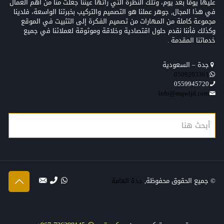
عليها يومًا بعد يوم، وتلك النظرة التي رأتها عيننا جعلت منّا من أهم العمال
في هذا المجال, جوهر عملنا هو التصميم والتركيب بخبرتنا الواسعة، فلدينا
مجموعة كاملة من المهارات من تصميم الفكرة إلى التثبيت في الموقع
وكذلك فأننا نقدم حلول اقتصادية وخلاقة وموثوقة لعملائنا في جميع
خدماتنا المقدمة .
جدة – السعودية
0509203361‬‏‬‏
0559945720
info@mqwljd.com
© جميع الحقوق محفوظة,
جدة العامة