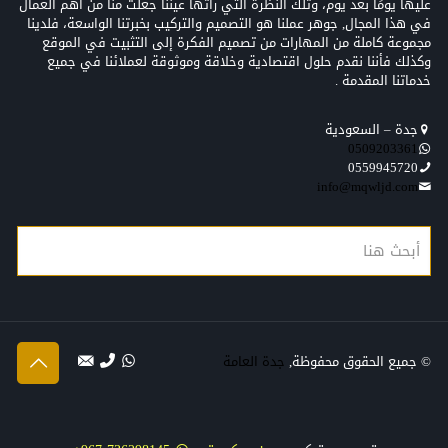
عليها يومًا بعد يوم، وتلك النظرة التي رأتها عيننا جعلت منّا من أهم العمال
في هذا المجال, جوهر عملنا هو التصميم والتركيب بخبرتنا الواسعة، فلدينا
مجموعة كاملة من المهارات من تصميم الفكرة إلى التثبيت في الموقع
وكذلك فأننا نقدم حلول اقتصادية وخلاقة وموثوقة لعملائنا في جميع
خدماتنا المقدمة .
جدة – السعودية
0509203361‬‏‬‏
0559945720
info@mqwljd.com
© جميع الحقوق محفوظة,
جدة العامة