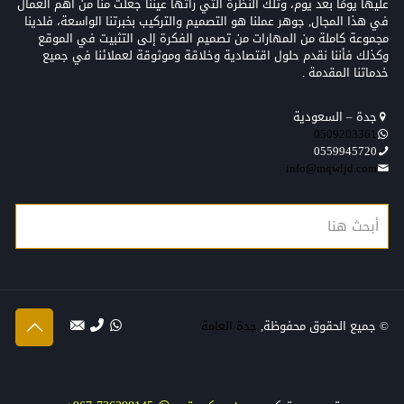
عليها يومًا بعد يوم، وتلك النظرة التي رأتها عيننا جعلت منّا من أهم العمال
في هذا المجال, جوهر عملنا هو التصميم والتركيب بخبرتنا الواسعة، فلدينا
مجموعة كاملة من المهارات من تصميم الفكرة إلى التثبيت في الموقع
وكذلك فأننا نقدم حلول اقتصادية وخلاقة وموثوقة لعملائنا في جميع
خدماتنا المقدمة .
جدة – السعودية
0509203361‬‏‬‏
0559945720
info@mqwljd.com
© جميع الحقوق محفوظة,
جدة العامة