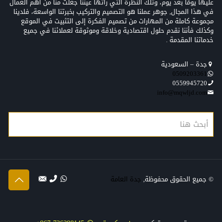
عليها يومًا بعد يوم، وتلك النظرة التي رأتها عيننا جعلت منّا من أهم العمال
في هذا المجال, جوهر عملنا هو التصميم والتركيب بخبرتنا الواسعة، فلدينا
مجموعة كاملة من المهارات من تصميم الفكرة إلى التثبيت في الموقع
وكذلك فأننا نقدم حلول اقتصادية وخلاقة وموثوقة لعملائنا في جميع
خدماتنا المقدمة .
جدة – السعودية
0509203361‬‏‬‏
0559945720
info@mqwljd.com
© جميع الحقوق محفوظة,
جدة العامة