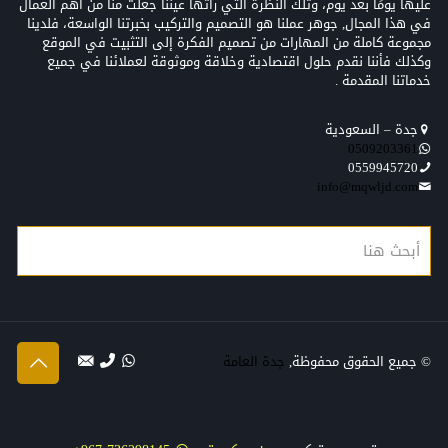
عليها يومًا بعد يوم، وتلك النظرة التي رأتها عيننا جعلت منّا من أهم العمال
في هذا المجال, جوهر عملنا هو التصميم والتركيب بخبرتنا الواسعة، فلدينا
مجموعة كاملة من المهارات من تصميم الفكرة إلى التثبيت في الموقع
وكذلك فأننا نقدم حلول اقتصادية وخلاقة وموثوقة لعملائنا في جميع
خدماتنا المقدمة .
جدة – السعودية
0509203361‬‏‬‏
0559945720
info@mqwljd.com
© جميع الحقوق محفوظة,
جدة العامة