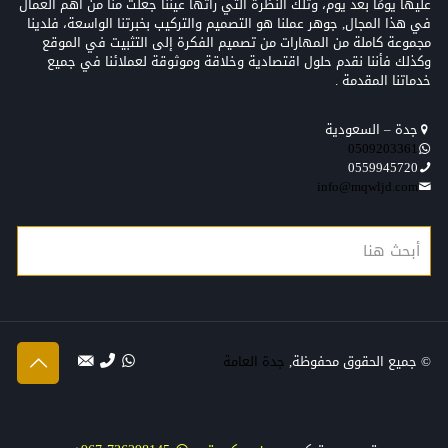
عليها يومًا بعد يوم، وتلك النظرة التي رأتها عيننا جعلت منّا من أهم العمال
في هذا المجال, جوهر عملنا هو التصميم والتركيب بخبرتنا الواسعة، فلدينا
مجموعة كاملة من المهارات من تصميم الفكرة إلى التثبيت في الموقع
وكذلك فأننا نقدم حلول اقتصادية وخلاقة وموثوقة لعملائنا في جميع
خدماتنا المقدمة .
جدة – السعودية
0509203361‬‏‬‏
0559945720
info@mqwljd.com
© جميع الحقوق محفوظة,
جدة العامة