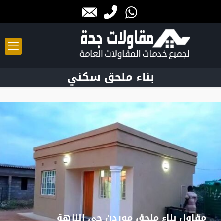
بناء ملحق سكني
مقاول بناء ملحق موردن حي النزهة