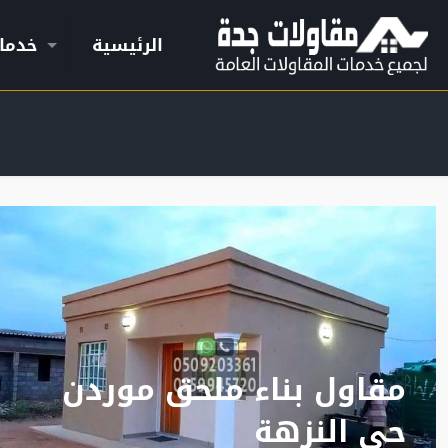
الرئيسية
خدما
مقاول بناء ملحق موردن
حي النزهة