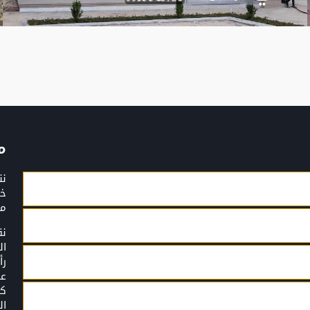
م
نن
خد
من
نق
ال
رأ
عم
كا
ال