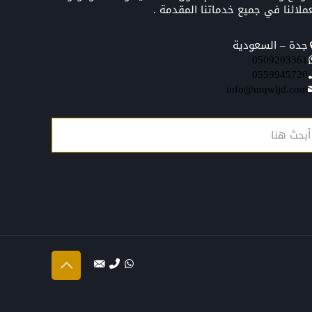
ملائنا في جميع خدماتنا المقدمة .
جدة – السعودية
0509203361‬‏‬‏
0559945720
info@mqwljd.com