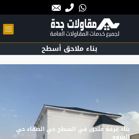
بناء ملاحق أسطح
بناء غرفة ملحق في السطح حي الصفاء حي
المروه