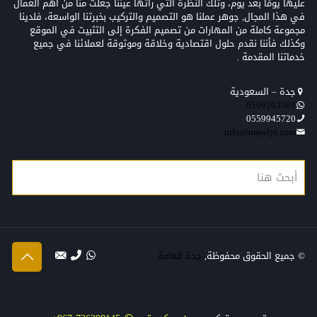
عليها يومًا بعد يوم، وتلك النظرة التي رأتها عيننا جعلت منّا من أهم العمال
في هذا المجال, جوهر عملنا هو التصميم والتركيب بخبرتنا الواسعة، فلدينا
مجموعة كاملة من المهارات من تصميم الفكرة إلى التثبيت في الموقع
وكذلك فأننا نقدم حلول اقتصادية وخلاقة وموثوقة لعملائنا في جميع
خدماتنا المقدمة .
جدة – السعودية
0509203361‬‏‬‏
0559945720
info@mqwljd.com
© جميع الحقوق محفوظة,
جدة العامة