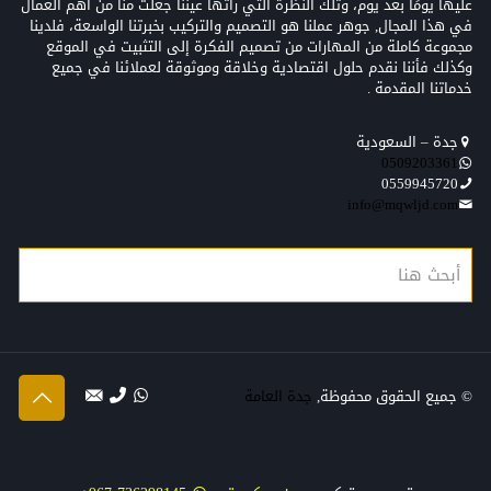
عليها يومًا بعد يوم، وتلك النظرة التي رأتها عيننا جعلت منّا من أهم العمال
في هذا المجال, جوهر عملنا هو التصميم والتركيب بخبرتنا الواسعة، فلدينا
مجموعة كاملة من المهارات من تصميم الفكرة إلى التثبيت في الموقع
وكذلك فأننا نقدم حلول اقتصادية وخلاقة وموثوقة لعملائنا في جميع
خدماتنا المقدمة .
جدة – السعودية
0509203361‬‏‬‏
0559945720
info@mqwljd.com
© جميع الحقوق محفوظة,
جدة العامة