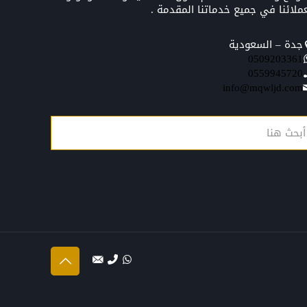
ملائنا في جميع خدماتنا المقدمة .
جدة – السعودية
0509203361‬‏‬‏
0559945720
info@mqwljd.com