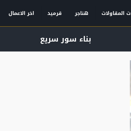
ت المقاولات
هناجر
قرميد
اخر الاعمال
بناء سور سريع