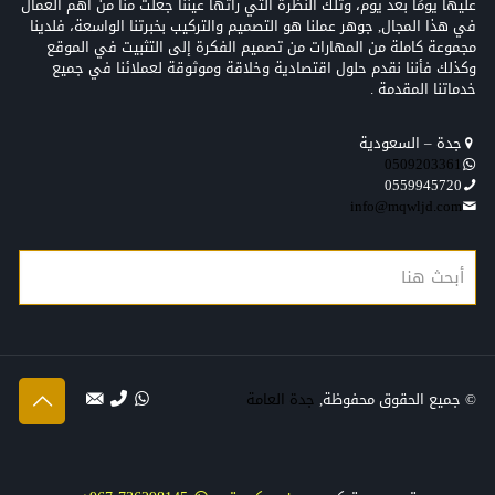
عليها يومًا بعد يوم، وتلك النظرة التي رأتها عيننا جعلت منّا من أهم العمال
في هذا المجال, جوهر عملنا هو التصميم والتركيب بخبرتنا الواسعة، فلدينا
مجموعة كاملة من المهارات من تصميم الفكرة إلى التثبيت في الموقع
وكذلك فأننا نقدم حلول اقتصادية وخلاقة وموثوقة لعملائنا في جميع
خدماتنا المقدمة .
جدة – السعودية
0509203361‬‏‬‏
0559945720
info@mqwljd.com
© جميع الحقوق محفوظة,
جدة العامة