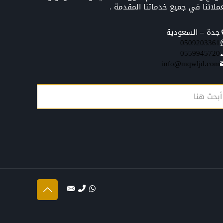
ملائنا في جميع خدماتنا المقدمة .
جدة – السعودية
0509203361‬‏‬‏
0559945720
info@mqwljd.com