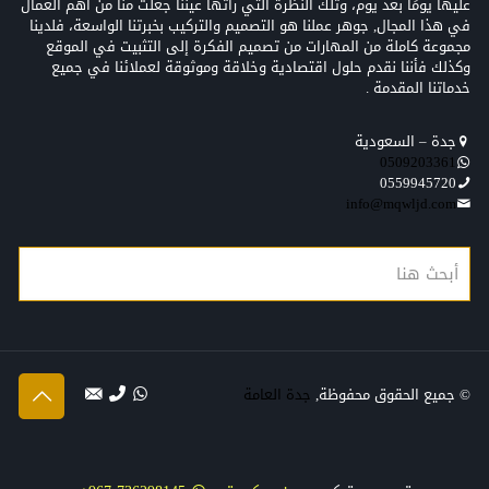
عليها يومًا بعد يوم، وتلك النظرة التي رأتها عيننا جعلت منّا من أهم العمال
في هذا المجال, جوهر عملنا هو التصميم والتركيب بخبرتنا الواسعة، فلدينا
مجموعة كاملة من المهارات من تصميم الفكرة إلى التثبيت في الموقع
وكذلك فأننا نقدم حلول اقتصادية وخلاقة وموثوقة لعملائنا في جميع
خدماتنا المقدمة .
جدة – السعودية
0509203361‬‏‬‏
0559945720
info@mqwljd.com
© جميع الحقوق محفوظة,
جدة العامة