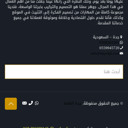
عليها يومًا بعد يوم، وتلك النظرة التي رأتها عيننا جعلت منّا من أهم العمال
في هذا المجال, جوهر عملنا هو التصميم والتركيب بخبرتنا الواسعة، فلدينا
مجموعة كاملة من المهارات من تصميم الفكرة إلى التثبيت في الموقع
وكذلك فأننا نقدم حلول اقتصادية وخلاقة وموثوقة لعملائنا في جميع
خدماتنا المقدمة .
جدة – السعودية
0509203361‬‏‬‏
0559945720
info@mqwljd.com
© جميع الحقوق محفوظة,
جدة العامة