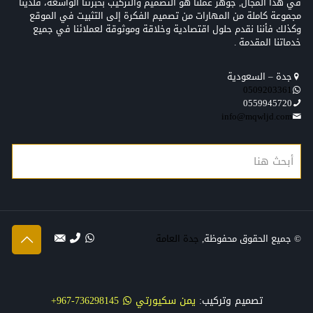
في هذا المجال, جوهر عملنا هو التصميم والتركيب بخبرتنا الواسعة، فلدينا
مجموعة كاملة من المهارات من تصميم الفكرة إلى التثبيت في الموقع
وكذلك فأننا نقدم حلول اقتصادية وخلاقة وموثوقة لعملائنا في جميع
خدماتنا المقدمة .
جدة – السعودية
0509203361‬‏‬‏
0559945720
info@mqwljd.com
© جميع الحقوق محفوظة,
جدة العامة
تصميم وتركيب:
يمن سكيورتي
736298145-967+