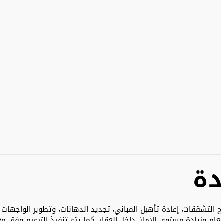
ة
تشققات، إعادة تأهيل المباني، تجديد الدهانات، وتطوير الواجهات ال
عام وزيادة مستوى الأمان داخل العقار. كما يتم تنفيذ الترميم وفق م