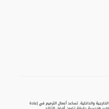
خارجية والداخلية. تساعد أعمال الترميم في إعادة
عايير هندسية دقيقة تضمن أفضل النتائج.