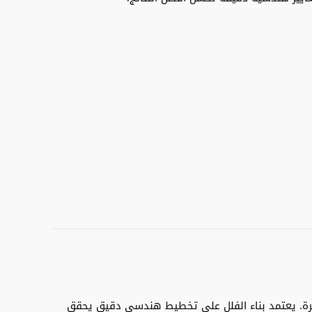
فاخرة. يعتمد بناء الفلل على تخطيط هندسي دقيق يحقق