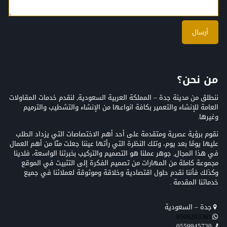
من نحن؟
ننطلق من مدينة جدة – المملكة العربية السعودية, لنقدم خدمات المقاولات
العامة للإنشاء والتعمير بكافة انواعها من الإنشاء والتشطيب والترميم
وغيرها.
نقوم برؤية عصرية ومتقدمة على أحد أهم الاختصاصات التي يزداد الطلب
عليها يومًا بعد يوم، وتلك النظرة التي رأتها عيننا جعلت منّا من أهم العمال
في هذا المجال, جوهر عملنا هو التصميم والتركيب بخبرتنا الواسعة، فلدينا
مجموعة كاملة من المهارات من تصميم الفكرة إلى التثبيت في الموقع
وكذلك فأننا نقدم حلول اقتصادية وخلاقة وموثوقة لعملائنا في جميع
خدماتنا المقدمة .
جدة – السعودية
0509203361‬‏‬‏
0559945720