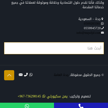
وكذلك فأننا نقدم حلول اقتصادية وخلاقة وموثوقة لعملائنا في جميع
خدماتنا المقدمة .
جدة – السعودية
0509203361‬‏‬‏
0559945720
info@mqwljd.com
© جميع الحقوق محفوظة,
جدة العامة
تصميم وتركيب:
يمن سكيورتي
736298145-967+