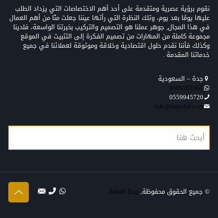
نقوم برؤية عصرية ومتقدمة على أحد أهم الاختصاصات التي يزداد الطلب
عليها يومًا بعد يوم، وتلك النظرة التي رأتها عيننا جعلت منّا من أهم العمال
في هذا المجال, جوهر عملنا هو التصميم والتركيب بخبرتنا الواسعة، فلدينا
مجموعة كاملة من المهارات من تصميم الفكرة إلى التثبيت في الموقع
وكذلك فأننا نقدم حلول اقتصادية وخلاقة وموثوقة لعملائنا في جميع
خدماتنا المقدمة .
جدة – السعودية
0509203361‬‏‬‏
0559945720
info@mqwljd.com
© جميع الحقوق محفوظة,
جدة العامة